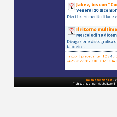
Jabez, bis con "C
Venerdì 20 dicembr
Dieci brani inediti di lode
...
Il ritorno multime
Mercoledì 18 dicem
Divagazione discografica d
Kaptein ...
[ inizio ]
[ precedente ]
1
2
3
4
5
24
25
26
27
28
29
30
31
32
33
34
musicacristiana.it
- re
Ti chiediamo di non ripubblicare il 