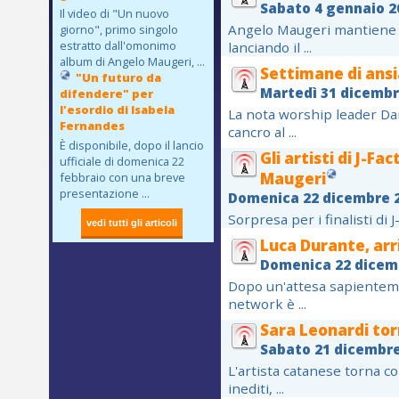
Sabato 4 gennaio 2
Il video di "Un nuovo
Angelo Maugeri mantiene 
giorno", primo singolo
estratto dall'omonimo
lanciando il ...
album di Angelo Maugeri, ...
Settimane di ansi
"Un futuro da
Martedì 31 dicembr
difendere" per
l'esordio di Isabela
La nota worship leader Dar
Fernandes
cancro al ...
È disponibile, dopo il lancio
Gli artisti di J-Fa
ufficiale di domenica 22
Maugeri
febbraio con una breve
presentazione ...
Domenica 22 dicembre 
Sorpresa per i finalisti di 
Luca Durante, arr
Domenica 22 dicem
Dopo un'attesa sapientemen
network è ...
Sara Leonardi tor
Sabato 21 dicembre
L'artista catanese torna 
inediti, ...