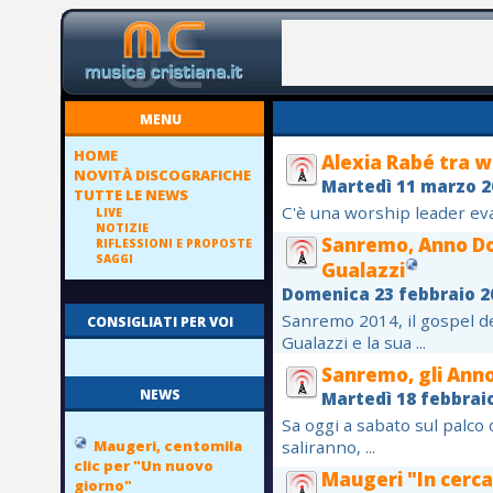
MENU
HOME
Alexia Rabé tra w
NOVITÀ DISCOGRAFICHE
Martedì 11 marzo 2
TUTTE LE NEWS
C'è una worship leader evan
LIVE
NOTIZIE
Sanremo, Anno Do
RIFLESSIONI E PROPOSTE
SAGGI
Gualazzi
Domenica 23 febbraio 2
Sanremo 2014, il gospel 
CONSIGLIATI PER VOI
Gualazzi e la sua ...
Sanremo, gli Anno
NEWS
Martedì 18 febbrai
Sa oggi a sabato sul palco
Maugeri, centomila
saliranno, ...
clic per "Un nuovo
Maugeri "In cerca
giorno"