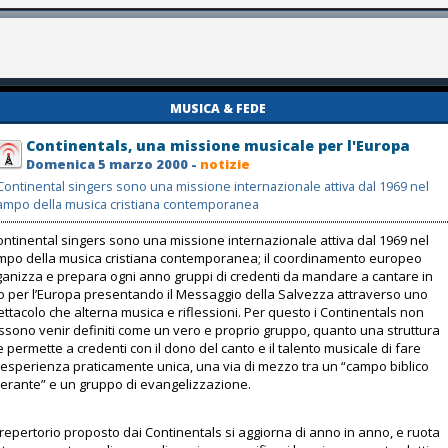
MUSICA & FEDE
Continentals, una missione musicale per l'Europa
Domenica 5 marzo 2000 -
notizie
 Continental singers sono una missione internazionale attiva dal 1969 nel
ampo della musica cristiana contemporanea
Continental singers sono una missione internazionale attiva dal 1969 nel
mpo della musica cristiana contemporanea; il coordinamento europeo
ganizza e prepara ogni anno gruppi di credenti da mandare a cantare in
ro per l’Europa presentando il Messaggio della Salvezza attraverso uno
ttacolo che alterna musica e riflessioni. Per questo i Continentals non
ssono venir definiti come un vero e proprio gruppo, quanto una struttura
 permette a credenti con il dono del canto e il talento musicale di fare
’esperienza praticamente unica, una via di mezzo tra un “campo biblico
inerante” e un gruppo di evangelizzazione.
l repertorio proposto dai Continentals si aggiorna di anno in anno, e ruota