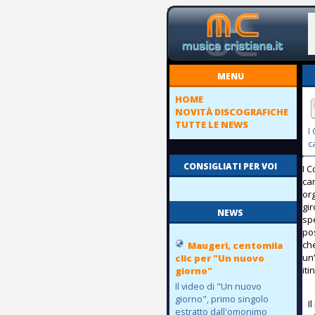
MENU
HOME
NOVITÀ DISCOGRAFICHE
TUTTE LE NEWS
I
c
CONSIGLIATI PER VOI
I 
ca
or
gi
NEWS
spe
po
che
Maugeri, centomila
un
clic per "Un nuovo
it
giorno"
Il video di "Un nuovo
giorno", primo singolo
I
estratto dall'omonimo