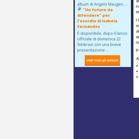
a
album di Angelo Maugeri, ...
n
"Un futuro da
m
difendere" per
I
l'esordio di Isabela
o
Fernandes
a
È disponibile, dopo il lancio
a
ufficiale di domenica 22
r
febbraio con una breve
presentazione ...
P
A
*
*
*