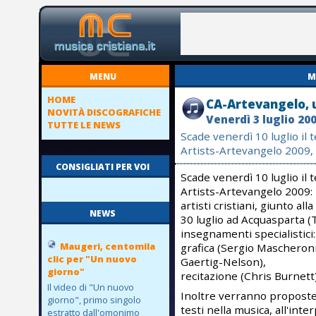
MENU
M
HOME
CA-Artevangelo, ul
NOVITÀ DISCOGRAFICHE
Venerdì 3 luglio 20
TUTTE LE NEWS
Scade venerdì 10 luglio il 
Artists-Artevangelo 2009, 
CONSIGLIATI PER VOI
Scade venerdì 10 luglio il 
Artists-Artevangelo 2009:
artisti cristiani, giunto all
NEWS
30 luglio ad Acquasparta 
insegnamenti specialistici
Maugeri, centomila
grafica (Sergio Mascheroni)
clic per "Un nuovo
Gaertig-Nelson),
giorno"
recitazione (Chris Burnett
Il video di "Un nuovo
Inoltre verranno proposte 
giorno", primo singolo
testi nella musica, all'inte
estratto dall'omonimo