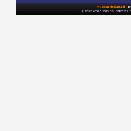
musicacristiana.it
- re
Ti chiediamo di non ripubblicare il 