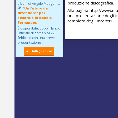
produzione discografica.
album di Angelo Maugeri, ...
"Un futuro da
Alla pagina http://www.mus
difendere" per
una presentazione degli 
l'esordio di Isabela
completo degli incontri.
Fernandes
È disponibile, dopo il lancio
ufficiale di domenica 22
febbraio con una breve
presentazione ...