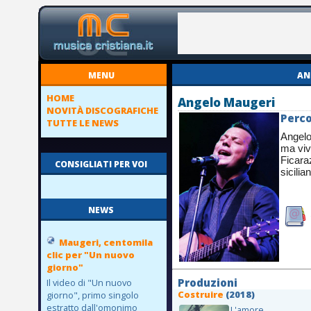
MENU
AN
HOME
Angelo Maugeri
NOVITÀ DISCOGRAFICHE
Perco
TUTTE LE NEWS
Angelo
ma vive
Ficara
CONSIGLIATI PER VOI
sicilia
NEWS
Maugeri, centomila
clic per "Un nuovo
giorno"
Produzioni
Il video di "Un nuovo
Costruire
(2018)
giorno", primo singolo
estratto dall'omonimo
L'amore