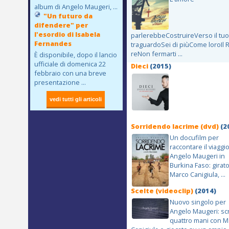
album di Angelo Maugeri, ...
"Un futuro da
difendere" per
l'esordio di Isabela
parlerebbeCostruireVerso il tuo
Fernandes
traguardoSei di piùCome loroIl 
reNon fermarti ...
È disponibile, dopo il lancio
ufficiale di domenica 22
Dieci
(2015)
febbraio con una breve
presentazione ...
Sorridendo lacrime (dvd)
(2
Un docufilm per
raccontare il viaggio
Angelo Maugeri in
Burkina Faso: girat
Marco Canigiula, ...
Scelte (videoclip)
(2014)
Nuovo singolo per
Angelo Maugeri: scr
quattro mani con M