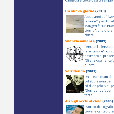
Canigiula e giocato su un ampio .
Un nuovo giorno
(2013)
A due anni da "Ave
ragione", per Ange
Maugeri è "Un nuo
giorno": undici bran
chiara ...
Silenziosamente
(2009)
"Anche il silenzio 
fare rumore": con 
ossimoro si presen
"Silenziosamente",
quarto ...
Sorridendo
(2007)
Un dream team di
collaborazioni per i
cd di Angelo Mauger
"Sorridendo": per l
terza ...
Alzo gli occhi al cielo
(2005)
Esordio discografic
giovane cantautore